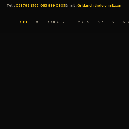
Tel. :
081 782 2565
,
083 999 0905
Email :
Grid.arch.thai@gmail.com
HOME
OUR PROJECTS
SERVICES
EXPERTISE
AB